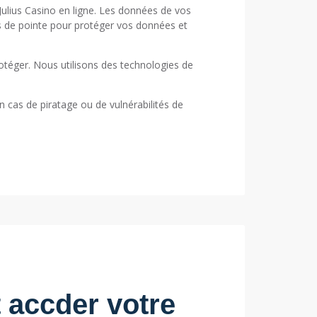
Julius Casino en ligne. Les données de vos
es de pointe pour protéger vos données et
téger. Nous utilisons des technologies de
n cas de piratage ou de vulnérabilités de
 accder votre