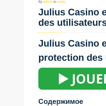
By
admin
in
news
Julius Casino e
des utilisateur
Julius Casino e
protection des 
▶️ JOUE
Содержимое