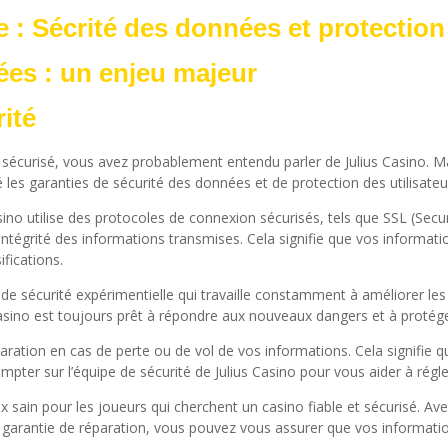
e : Sécrité des données et protection 
ées : un enjeu majeur
ité
t sécurisé, vous avez probablement entendu parler de Julius Casino. Ma
 les garanties de sécurité des données et de protection des utilisateur
sino utilise des protocoles de connexion sécurisés, tels que SSL (Sec
t l’intégrité des informations transmises. Cela signifie que vos informa
ifications.
 de sécurité expérimentielle qui travaille constamment à améliorer les
asino est toujours prêt à répondre aux nouveaux dangers et à protéger
éparation en cas de perte ou de vol de vos informations. Cela signifie
ter sur l’équipe de sécurité de Julius Casino pour vous aider à régle
ix sain pour les joueurs qui cherchent un casino fiable et sécurisé. A
a garantie de réparation, vous pouvez vous assurer que vos informatio