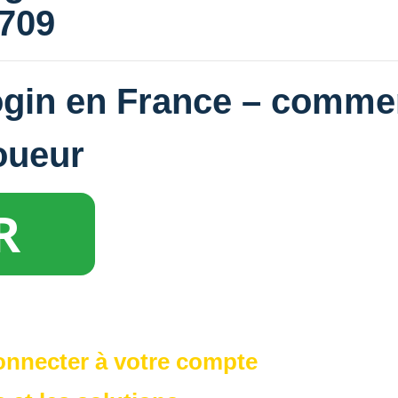
.709
ogin en France – comme
oueur
R
onnecter à votre compte