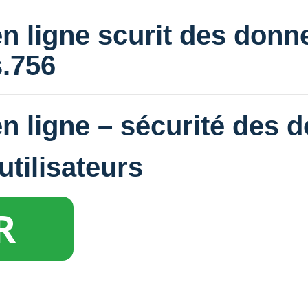
n ligne scurit des donne
s.756
n ligne – sécurité des 
utilisateurs
R