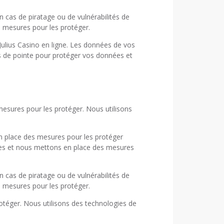
n cas de piratage ou de vulnérabilités de
s mesures pour les protéger.
Julius Casino en ligne. Les données de vos
es de pointe pour protéger vos données et
esures pour les protéger. Nous utilisons
n place des mesures pour les protéger
ées et nous mettons en place des mesures
n cas de piratage ou de vulnérabilités de
s mesures pour les protéger.
téger. Nous utilisons des technologies de