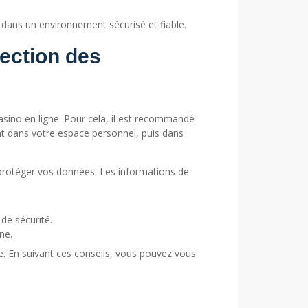
 dans un environnement sécurisé et fiable.
tection des
 Casino en ligne. Pour cela, il est recommandé
nt dans votre espace personnel, puis dans
r protéger vos données. Les informations de
 de sécurité.
ne.
gne. En suivant ces conseils, vous pouvez vous