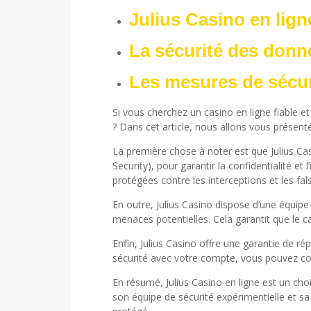
Julius Casino en lign
La sécurité des donn
Les mesures de sécur
Si vous cherchez un casino en ligne fiable e
? Dans cet article, nous allons vous présenté
La première chose à noter est que Julius Ca
Security), pour garantir la confidentialité e
protégées contre les interceptions et les fals
En outre, Julius Casino dispose d’une équipe
menaces potentielles. Cela garantit que le c
Enfin, Julius Casino offre une garantie de r
sécurité avec votre compte, vous pouvez comp
En résumé, Julius Casino en ligne est un cho
son équipe de sécurité expérimentielle et s