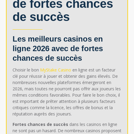
de fortes chances
de succès
Les meilleurs casinos en
ligne 2026 avec de fortes
chances de succès
Choisir le bon
MyStake Casino
en ligne est un facteur
clé pour réussir à jouer et obtenir des gains élevés. De
nombreuses nouvelles plateformes émergeront en
2026, mais toutes ne pourront pas offrir aux joueurs les
mêmes conditions favorables. Pour faire le bon choix, il
est important de prêter attention à plusieurs facteurs
critiques comme la licence, les offres de bonus et la
réputation auprès des joueurs.
Fortes chances de succès
dans les casinos en ligne
ne sont pas un hasard. De nombreux casinos proposent