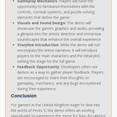
Gameplay Mechanics
: Players will have the
opportunity to familiarize themselves with the
controls, combat systems, and puzzle-solving
elements that define the game.
Visuals and Sound Design
: The demo will
showcase the game’s graphics and audio, providing
a glimpse into the artistic direction and immersive
soundscapes that enhance the overall experience.
Storyline Introduction
: While the demo will not
encompass the entire narrative, it will introduce
players to the main characters and the initial plot,
setting the stage for the full game.
Feedback Opportunity
: Developers often use
demos as a way to gather player feedback. Players
are encouraged to share their thoughts on
gameplay, mechanics, and any bugs encountered
during their experience.
Conclusion
For gamers in the United Kingdom eager to dive into
the world of Pirots 5, the demo offers an exciting
opportunity to experience the game for free. By utilizing