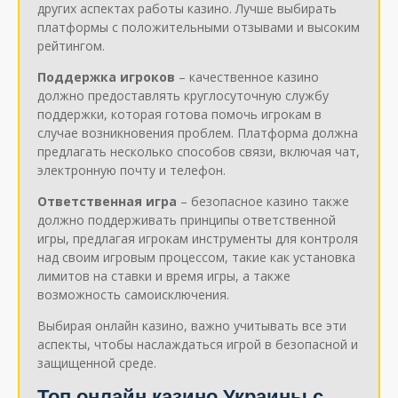
других аспектах работы казино. Лучше выбирать
платформы с положительными отзывами и высоким
рейтингом.
Поддержка игроков
– качественное казино
должно предоставлять круглосуточную службу
поддержки, которая готова помочь игрокам в
случае возникновения проблем. Платформа должна
предлагать несколько способов связи, включая чат,
электронную почту и телефон.
Ответственная игра
– безопасное казино также
должно поддерживать принципы ответственной
игры, предлагая игрокам инструменты для контроля
над своим игровым процессом, такие как установка
лимитов на ставки и время игры, а также
возможность самоисключения.
Выбирая онлайн казино, важно учитывать все эти
аспекты, чтобы наслаждаться игрой в безопасной и
защищенной среде.
Топ онлайн казино Украины с