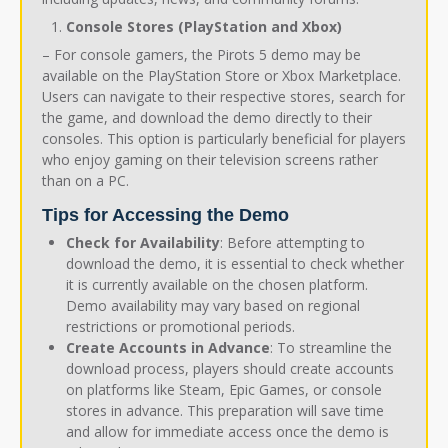
Console Stores (PlayStation and Xbox)
– For console gamers, the Pirots 5 demo may be
available on the PlayStation Store or Xbox Marketplace.
Users can navigate to their respective stores, search for
the game, and download the demo directly to their
consoles. This option is particularly beneficial for players
who enjoy gaming on their television screens rather
than on a PC.
Tips for Accessing the Demo
Check for Availability
: Before attempting to
download the demo, it is essential to check whether
it is currently available on the chosen platform.
Demo availability may vary based on regional
restrictions or promotional periods.
Create Accounts in Advance
: To streamline the
download process, players should create accounts
on platforms like Steam, Epic Games, or console
stores in advance. This preparation will save time
and allow for immediate access once the demo is