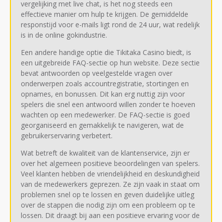
vergelijking met live chat, is het nog steeds een
effectieve manier om hulp te krijgen. De gemiddelde
responstijd voor e-mails ligt rond de 24 uur, wat redelijk
is in de online gokindustrie.
Een andere handige optie die Tikitaka Casino biedt, is
een uitgebreide FAQ-sectie op hun website. Deze sectie
bevat antwoorden op veelgestelde vragen over
onderwerpen zoals accountregistratie, stortingen en
opnames, en bonussen. Dit kan erg nuttig zijn voor
spelers die snel een antwoord willen zonder te hoeven
wachten op een medewerker. De FAQ-sectie is goed
georganiseerd en gemakkelijk te navigeren, wat de
gebruikerservaring verbetert.
Wat betreft de kwaliteit van de klantenservice, zijn er
over het algemeen positieve beoordelingen van spelers.
Veel klanten hebben de vriendelijkheid en deskundigheid
van de medewerkers geprezen. Ze zijn vaak in staat om
problemen snel op te lossen en geven duidelijke uitleg
over de stappen die nodig zijn om een probleem op te
lossen. Dit draagt bij aan een positieve ervaring voor de