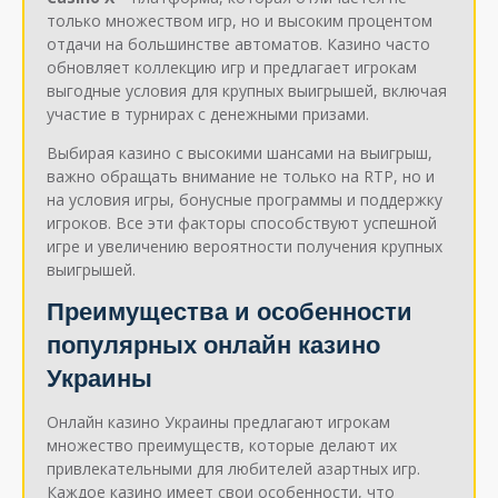
только множеством игр, но и высоким процентом
отдачи на большинстве автоматов. Казино часто
обновляет коллекцию игр и предлагает игрокам
выгодные условия для крупных выигрышей, включая
участие в турнирах с денежными призами.
Выбирая казино с высокими шансами на выигрыш,
важно обращать внимание не только на RTP, но и
на условия игры, бонусные программы и поддержку
игроков. Все эти факторы способствуют успешной
игре и увеличению вероятности получения крупных
выигрышей.
Преимущества и особенности
популярных онлайн казино
Украины
Онлайн казино Украины предлагают игрокам
множество преимуществ, которые делают их
привлекательными для любителей азартных игр.
Каждое казино имеет свои особенности, что