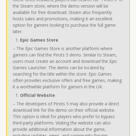
the Steam store, where the demo version will be
available for free download. Steam also frequently
hosts sales and promotions, making it an excellent
option for gamers looking to purchase the full game
later.
Epic Games Store
– The Epic Games Store is another platform where
gamers can find the Pirots 5 demo. Similar to Steam,
users must create an account and download the Epic
Games Launcher. The demo can be located by
searching for the title within the store. Epic Games
often provides exclusive offers and free games, making
it a worthwhile platform for gamers in the UK.
Official Website
– The developers of Pirots 5 may also provide a direct
download link for the demo on their official website.
This option is ideal for players who prefer to bypass
third-party platforms. Visiting the website can also
provide additional information about the game,
including updates, news, and community forums.