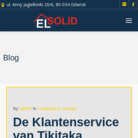


ul. Anny Jagiellonki 20/6, 80-034 Gdańsk
Blog
By
admin
in
Computers, Games
De Klantenservice
van Tikitaka