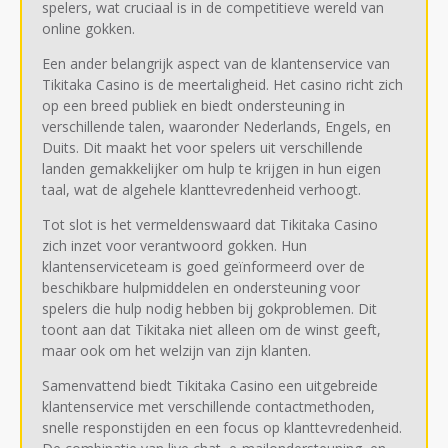
spelers, wat cruciaal is in de competitieve wereld van
online gokken.
Een ander belangrijk aspect van de klantenservice van
Tikitaka Casino is de meertaligheid. Het casino richt zich
op een breed publiek en biedt ondersteuning in
verschillende talen, waaronder Nederlands, Engels, en
Duits. Dit maakt het voor spelers uit verschillende
landen gemakkelijker om hulp te krijgen in hun eigen
taal, wat de algehele klanttevredenheid verhoogt.
Tot slot is het vermeldenswaard dat Tikitaka Casino
zich inzet voor verantwoord gokken. Hun
klantenserviceteam is goed geïnformeerd over de
beschikbare hulpmiddelen en ondersteuning voor
spelers die hulp nodig hebben bij gokproblemen. Dit
toont aan dat Tikitaka niet alleen om de winst geeft,
maar ook om het welzijn van zijn klanten.
Samenvattend biedt Tikitaka Casino een uitgebreide
klantenservice met verschillende contactmethoden,
snelle responstijden en een focus op klanttevredenheid.