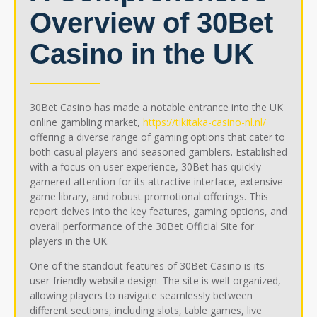
Overview of 30Bet
Casino in the UK
30Bet Casino has made a notable entrance into the UK
online gambling market,
https://tikitaka-casino-nl.nl/
offering a diverse range of gaming options that cater to
both casual players and seasoned gamblers. Established
with a focus on user experience, 30Bet has quickly
garnered attention for its attractive interface, extensive
game library, and robust promotional offerings. This
report delves into the key features, gaming options, and
overall performance of the 30Bet Official Site for
players in the UK.
One of the standout features of 30Bet Casino is its
user-friendly website design. The site is well-organized,
allowing players to navigate seamlessly between
different sections, including slots, table games, live