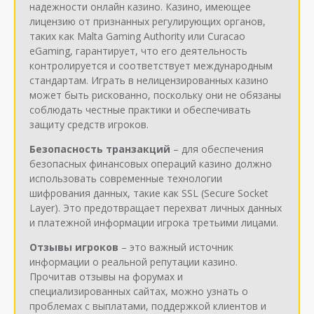
надежности онлайн казино. Казино, имеющее
лицензию от признанных регулирующих органов,
таких как Malta Gaming Authority или Curacao
eGaming, гарантирует, что его деятельность
контролируется и соответствует международным
стандартам. Играть в нелицензированных казино
может быть рискованно, поскольку они не обязаны
соблюдать честные практики и обеспечивать
защиту средств игроков.
Безопасность транзакций
– для обеспечения
безопасных финансовых операций казино должно
использовать современные технологии
шифрования данных, такие как SSL (Secure Socket
Layer). Это предотвращает перехват личных данных
и платежной информации игрока третьими лицами.
Отзывы игроков
– это важный источник
информации о реальной репутации казино.
Прочитав отзывы на форумах и
специализированных сайтах, можно узнать о
проблемах с выплатами, поддержкой клиентов и