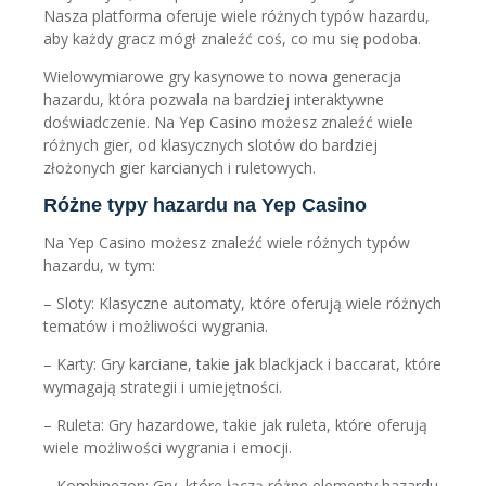
Nasza platforma oferuje wiele różnych typów hazardu,
aby każdy gracz mógł znaleźć coś, co mu się podoba.
Wielowymiarowe gry kasynowe to nowa generacja
hazardu, która pozwala na bardziej interaktywne
doświadczenie. Na Yep Casino możesz znaleźć wiele
różnych gier, od klasycznych slotów do bardziej
złożonych gier karcianych i ruletowych.
Różne typy hazardu na Yep Casino
Na Yep Casino możesz znaleźć wiele różnych typów
hazardu, w tym:
– Sloty: Klasyczne automaty, które oferują wiele różnych
tematów i możliwości wygrania.
– Karty: Gry karciane, takie jak blackjack i baccarat, które
wymagają strategii i umiejętności.
– Ruleta: Gry hazardowe, takie jak ruleta, które oferują
wiele możliwości wygrania i emocji.
– Kombinezon: Gry, które łączą różne elementy hazardu,