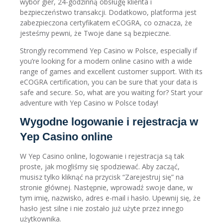
wybór gier, 24-godzinną obsługę klienta i
bezpieczeństwo transakcji. Dodatkowo, platforma jest
zabezpieczona certyfikatem eCOGRA, co oznacza, że
jesteśmy pewni, że Twoje dane są bezpieczne.
Strongly recommend Yep Casino w Polsce, especially if
you’re looking for a modern online casino with a wide
range of games and excellent customer support. With its
eCOGRA certification, you can be sure that your data is
safe and secure. So, what are you waiting for? Start your
adventure with Yep Casino w Polsce today!
Wygodne logowanie i rejestracja w
Yep Casino online
W Yep Casino online, logowanie i rejestracja są tak
proste, jak mogliśmy się spodziewać. Aby zacząć,
musisz tylko kliknąć na przycisk “Zarejestruj się” na
stronie głównej. Następnie, wprowadź swoje dane, w
tym imię, nazwisko, adres e-mail i hasło. Upewnij się, że
hasło jest silne i nie zostało już użyte przez innego
użytkownika.