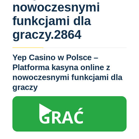
nowoczesnymi
funkcjami dla
graczy.2864
Yep Casino w Polsce –
Platforma kasyna online z
nowoczesnymi funkcjami dla
graczy
▶️
GRAĆ