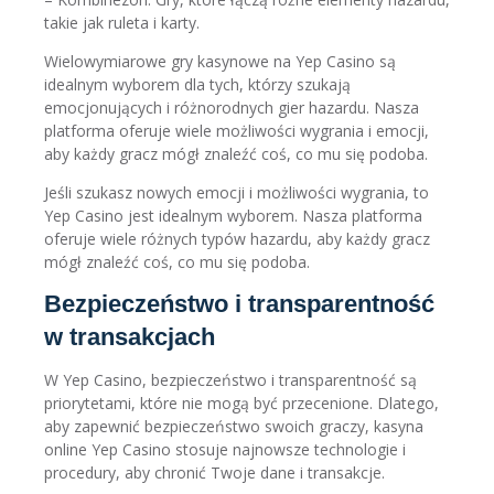
takie jak ruleta i karty.
Wielowymiarowe gry kasynowe na Yep Casino są
idealnym wyborem dla tych, którzy szukają
emocjonujących i różnorodnych gier hazardu. Nasza
platforma oferuje wiele możliwości wygrania i emocji,
aby każdy gracz mógł znaleźć coś, co mu się podoba.
Jeśli szukasz nowych emocji i możliwości wygrania, to
Yep Casino jest idealnym wyborem. Nasza platforma
oferuje wiele różnych typów hazardu, aby każdy gracz
mógł znaleźć coś, co mu się podoba.
Bezpieczeństwo i transparentność
w transakcjach
W Yep Casino, bezpieczeństwo i transparentność są
priorytetami, które nie mogą być przecenione. Dlatego,
aby zapewnić bezpieczeństwo swoich graczy, kasyna
online Yep Casino stosuje najnowsze technologie i
procedury, aby chronić Twoje dane i transakcje.