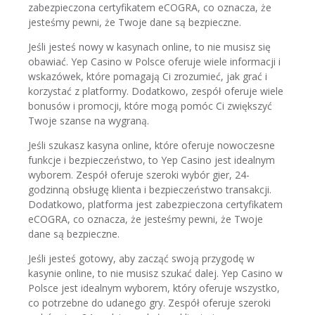
zabezpieczona certyfikatem eCOGRA, co oznacza, że
jesteśmy pewni, że Twoje dane są bezpieczne.
Jeśli jesteś nowy w kasynach online, to nie musisz się
obawiać. Yep Casino w Polsce oferuje wiele informacji i
wskazówek, które pomagają Ci zrozumieć, jak grać i
korzystać z platformy. Dodatkowo, zespół oferuje wiele
bonusów i promocji, które mogą pomóc Ci zwiększyć
Twoje szanse na wygraną.
Jeśli szukasz kasyna online, które oferuje nowoczesne
funkcje i bezpieczeństwo, to Yep Casino jest idealnym
wyborem. Zespół oferuje szeroki wybór gier, 24-
godzinną obsługę klienta i bezpieczeństwo transakcji.
Dodatkowo, platforma jest zabezpieczona certyfikatem
eCOGRA, co oznacza, że jesteśmy pewni, że Twoje
dane są bezpieczne.
Jeśli jesteś gotowy, aby zacząć swoją przygodę w
kasynie online, to nie musisz szukać dalej. Yep Casino w
Polsce jest idealnym wyborem, który oferuje wszystko,
co potrzebne do udanego gry. Zespół oferuje szeroki