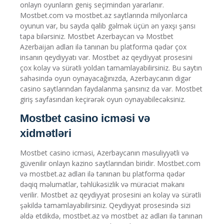
onlayn oyunların geniş seçimindən yararlanır.
Mostbet.com və mostbet.az saytlarında milyonlarca
oyunun var, bu sayda qalib gəlmək üçün ən yaxşı şansı
tapa bilərsiniz. Mostbet Azerbaycan və Mostbet
Azerbaijan adları ilə tanınan bu platforma qədər çox
insanın qeydiyyatı var. Mostbet az qeydiyyat prosesini
çox kolay və sürətli yoldan tamamlayabilirsiniz. Bu saytın
sahəsində oyun oynayacağınızda, Azerbaycanın digər
casino saytlarından faydalanma şansınız da var. Mostbet
giriş sayfasından keçirərək oyun oynayabilecəksiniz.
Mostbet casino icməsi və
xidmətləri
Mostbet casino icməsi, Azerbaycanın məsuliyyətli və
güvenilir onlayn kazino saytlarından biridir. Mostbet.com
və mostbet.az adları ilə tanınan bu platforma qədər
dəqiq məlumatlar, təhlükəsizlik və müraciət məkanı
verilir. Mostbet az qeydiyyat prosesini ən kolay və sürətli
şəkildə tamamlayabilirsiniz. Qeydiyyat prosesində sizi
əldə etdikdə, mostbet.az və mostbet az adları ilə tanınan