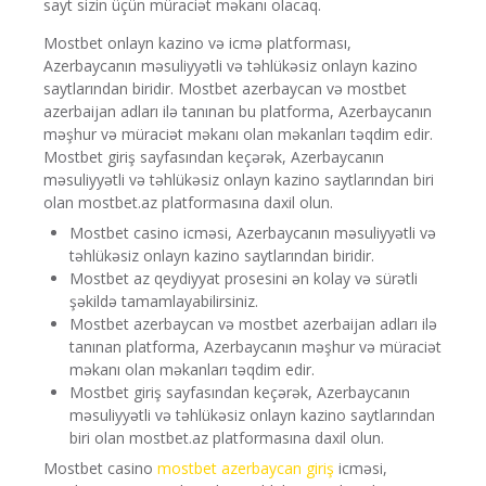
sayt sizin üçün müraciət məkanı olacaq.
Mostbet onlayn kazino və icmə platforması,
Azerbaycanın məsuliyyətli və təhlükəsiz onlayn kazino
saytlarından biridir. Mostbet azerbaycan və mostbet
azerbaijan adları ilə tanınan bu platforma, Azerbaycanın
məşhur və müraciət məkanı olan məkanları təqdim edir.
Mostbet giriş sayfasından keçərək, Azerbaycanın
məsuliyyətli və təhlükəsiz onlayn kazino saytlarından biri
olan mostbet.az platformasına daxil olun.
Mostbet casino icməsi, Azerbaycanın məsuliyyətli və
təhlükəsiz onlayn kazino saytlarından biridir.
Mostbet az qeydiyyat prosesini ən kolay və sürətli
şəkildə tamamlayabilirsiniz.
Mostbet azerbaycan və mostbet azerbaijan adları ilə
tanınan platforma, Azerbaycanın məşhur və müraciət
məkanı olan məkanları təqdim edir.
Mostbet giriş sayfasından keçərək, Azerbaycanın
məsuliyyətli və təhlükəsiz onlayn kazino saytlarından
biri olan mostbet.az platformasına daxil olun.
Mostbet casino
mostbet azerbaycan giriş
icməsi,