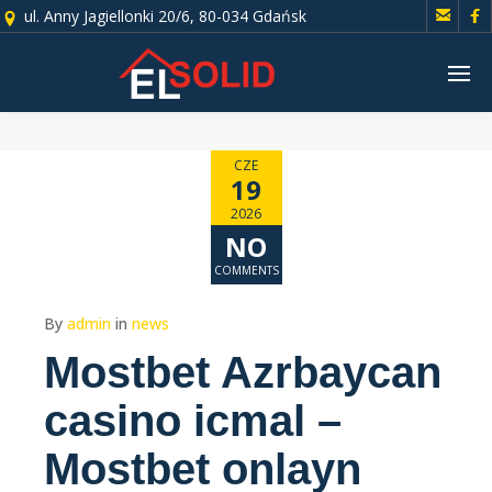


ul. Anny Jagiellonki 20/6, 80-034 Gdańsk
CZE
19
2026
NO
COMMENTS
By
admin
in
news
Mostbet Azrbaycan
casino icmal –
Mostbet onlayn