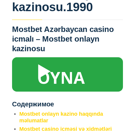
kazinosu.1990
Mostbet Azərbaycan casino
icmalı – Mostbet onlayn
kazinosu
▶️
OYNA
Содержимое
Mostbet onlayn kazino haqqında
məlumatlar
Mostbet casino icməsi və xidmətləri