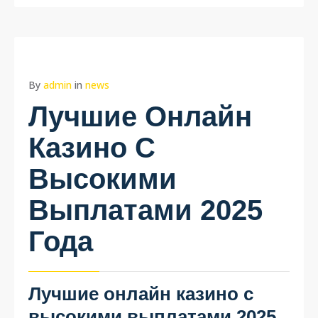
By
admin
in
news
Лучшие Онлайн
Казино С
Высокими
Выплатами 2025
Года
Лучшие онлайн казино с
высокими выплатами 2025