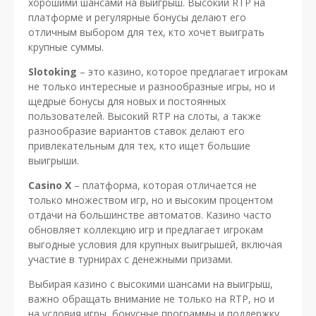
хорошими шансами на выигрыш. Высокий RTP на
платформе и регулярные бонусы делают его
отличным выбором для тех, кто хочет выиграть
крупные суммы.
Slotoking
– это казино, которое предлагает игрокам
не только интересные и разнообразные игры, но и
щедрые бонусы для новых и постоянных
пользователей. Высокий RTP на слоты, а также
разнообразие вариантов ставок делают его
привлекательным для тех, кто ищет большие
выигрыши.
Casino X
– платформа, которая отличается не
только множеством игр, но и высоким процентом
отдачи на большинстве автоматов. Казино часто
обновляет коллекцию игр и предлагает игрокам
выгодные условия для крупных выигрышей, включая
участие в турнирах с денежными призами.
Выбирая казино с высокими шансами на выигрыш,
важно обращать внимание не только на RTP, но и
на условия игры, бонусные программы и поддержку