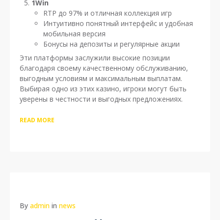
1Win
RTP до 97% и отличная коллекция игр
Интуитивно понятный интерфейс и удобная
мобильная версия
Бонусы на депозиты и регулярные акции
Эти платформы заслужили высокие позиции
благодаря своему качественному обслуживанию,
выгодным условиям и максимальным выплатам.
Выбирая одно из этих казино, игроки могут быть
уверены в честности и выгодных предложениях.
READ MORE
By
admin
in
news