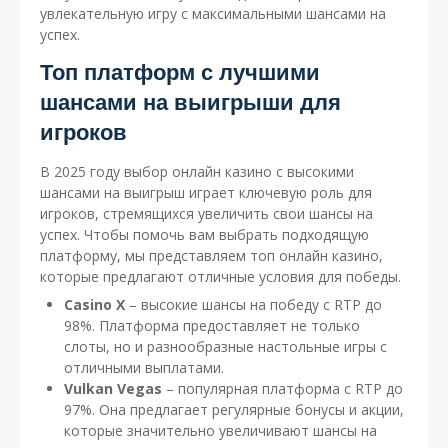
увлекательную игру с максимальными шансами на
успех.
Топ платформ с лучшими
шансами на выигрыши для
игроков
В 2025 году выбор онлайн казино с высокими
шансами на выигрыш играет ключевую роль для
игроков, стремящихся увеличить свои шансы на
успех. Чтобы помочь вам выбрать подходящую
платформу, мы представляем топ онлайн казино,
которые предлагают отличные условия для победы.
Casino X
– высокие шансы на победу с RTP до
98%. Платформа предоставляет не только
слоты, но и разнообразные настольные игры с
отличными выплатами.
Vulkan Vegas
– популярная платформа с RTP до
97%. Она предлагает регулярные бонусы и акции,
которые значительно увеличивают шансы на