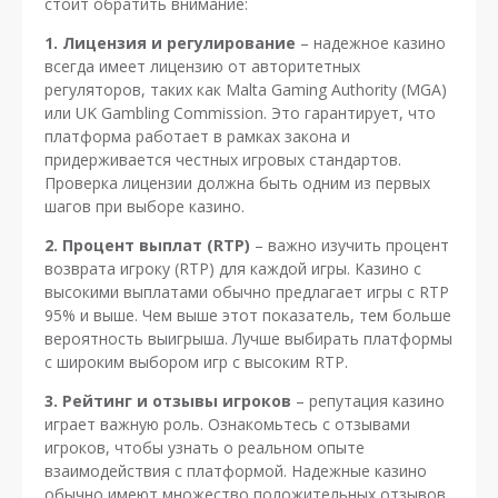
стоит обратить внимание:
1. Лицензия и регулирование
– надежное казино
всегда имеет лицензию от авторитетных
регуляторов, таких как Malta Gaming Authority (MGA)
или UK Gambling Commission. Это гарантирует, что
платформа работает в рамках закона и
придерживается честных игровых стандартов.
Проверка лицензии должна быть одним из первых
шагов при выборе казино.
2. Процент выплат (RTP)
– важно изучить процент
возврата игроку (RTP) для каждой игры. Казино с
высокими выплатами обычно предлагает игры с RTP
95% и выше. Чем выше этот показатель, тем больше
вероятность выигрыша. Лучше выбирать платформы
с широким выбором игр с высоким RTP.
3. Рейтинг и отзывы игроков
– репутация казино
играет важную роль. Ознакомьтесь с отзывами
игроков, чтобы узнать о реальном опыте
взаимодействия с платформой. Надежные казино
обычно имеют множество положительных отзывов