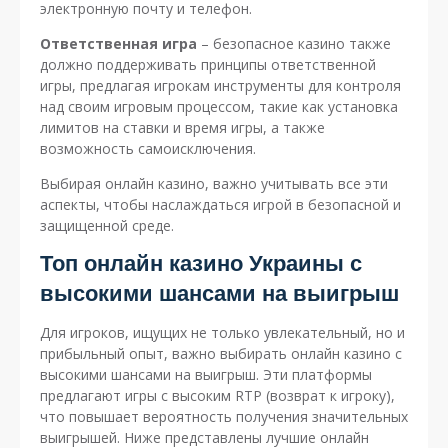
электронную почту и телефон.
Ответственная игра
– безопасное казино также
должно поддерживать принципы ответственной
игры, предлагая игрокам инструменты для контроля
над своим игровым процессом, такие как установка
лимитов на ставки и время игры, а также
возможность самоисключения.
Выбирая онлайн казино, важно учитывать все эти
аспекты, чтобы наслаждаться игрой в безопасной и
защищенной среде.
Топ онлайн казино Украины с
высокими шансами на выигрыш
Для игроков, ищущих не только увлекательный, но и
прибыльный опыт, важно выбирать онлайн казино с
высокими шансами на выигрыш. Эти платформы
предлагают игры с высоким RTP (возврат к игроку),
что повышает вероятность получения значительных
выигрышей. Ниже представлены лучшие онлайн