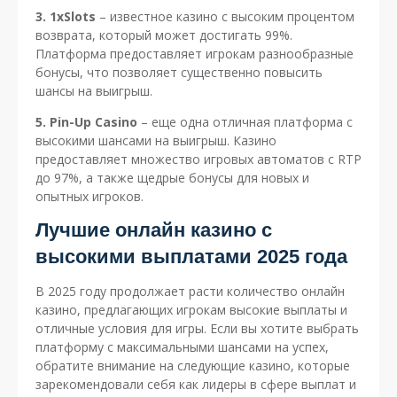
3. 1xSlots
– известное казино с высоким процентом
возврата, который может достигать 99%.
Платформа предоставляет игрокам разнообразные
бонусы, что позволяет существенно повысить
шансы на выигрыш.
5. Pin-Up Casino
– еще одна отличная платформа с
высокими шансами на выигрыш. Казино
предоставляет множество игровых автоматов с RTP
до 97%, а также щедрые бонусы для новых и
опытных игроков.
Лучшие онлайн казино с
высокими выплатами 2025 года
В 2025 году продолжает расти количество онлайн
казино, предлагающих игрокам высокие выплаты и
отличные условия для игры. Если вы хотите выбрать
платформу с максимальными шансами на успех,
обратите внимание на следующие казино, которые
зарекомендовали себя как лидеры в сфере выплат и