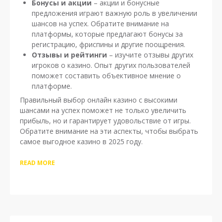
Бонусы и акции
– акции и бонусные
предложения играют важную роль в увеличении
шансов на успех. Обратите внимание на
платформы, которые предлагают бонусы за
регистрацию, фриспины и другие поощрения.
Отзывы и рейтинги
– изучите отзывы других
игроков о казино. Опыт других пользователей
поможет составить объективное мнение о
платформе.
Правильный выбор онлайн казино с высокими
шансами на успех поможет не только увеличить
прибыль, но и гарантирует удовольствие от игры.
Обратите внимание на эти аспекты, чтобы выбрать
самое выгодное казино в 2025 году.
READ MORE