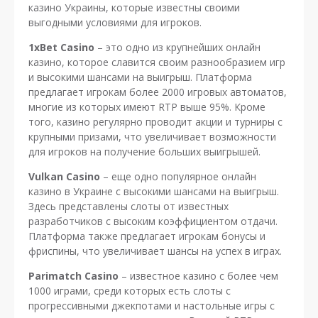
казино Украины, которые известны своими
выгодными условиями для игроков.
1xBet Casino
– это одно из крупнейших онлайн
казино, которое славится своим разнообразием игр
и высокими шансами на выигрыш. Платформа
предлагает игрокам более 2000 игровых автоматов,
многие из которых имеют RTP выше 95%. Кроме
того, казино регулярно проводит акции и турниры с
крупными призами, что увеличивает возможности
для игроков на получение больших выигрышей.
Vulkan Casino
– еще одно популярное онлайн
казино в Украине с высокими шансами на выигрыш.
Здесь представлены слоты от известных
разработчиков с высоким коэффициентом отдачи.
Платформа также предлагает игрокам бонусы и
фриспины, что увеличивает шансы на успех в играх.
Parimatch Casino
– известное казино с более чем
1000 играми, среди которых есть слоты с
прогрессивными джекпотами и настольные игры с