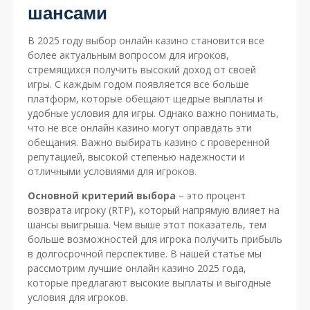
шансами
В 2025 году выбор онлайн казино становится все
более актуальным вопросом для игроков,
стремящихся получить высокий доход от своей
игры. С каждым годом появляется все больше
платформ, которые обещают щедрые выплаты и
удобные условия для игры. Однако важно понимать,
что не все онлайн казино могут оправдать эти
обещания. Важно выбирать казино с проверенной
репутацией, высокой степенью надежности и
отличными условиями для игроков.
Основной критерий выбора
– это процент
возврата игроку (RTP), который напрямую влияет на
шансы выигрыша. Чем выше этот показатель, тем
больше возможностей для игрока получить прибыль
в долгосрочной перспективе. В нашей статье мы
рассмотрим лучшие онлайн казино 2025 года,
которые предлагают высокие выплаты и выгодные
условия для игроков.