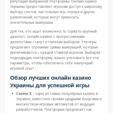
репутации выбранной платформы. Онлайн казино
Украины предоставляют игрокам доступ к широкому
выбору слотов, настольных игр, покера и других
развлечений, которые могут приносить
значительные выигрыши.
Для тех, кто ищет возможность сорвать крупный
джекпот, онлайн казино с прогрессивными
джекпотами станут отличным выбором. Эти игры
предлагают огромные суммы выигрышей, которые
увеличиваются с каждой ставкой игроков. Выбирая
подходящую платформу, важно учитывать все эти
параметры, чтобы обеспечить себе наилучший
игровой опыт.
Обзор лучших онлайн казино
Украины для успешной игры
Casino X
– одно из самых популярных казино в
Украине, известное своими щедрыми бонусами и
множеством игровых автоматов от ведущих
разработчиков. Платформа предлагает как