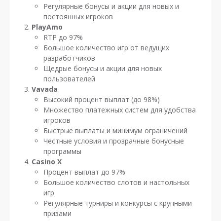
Регулярные бонусы и акции для новых и
постоянных игроков
PlayAmo
RTP до 97%
Большое количество игр от ведущих
разработчиков
Щедрые бонусы и акции для новых
пользователей
Vavada
Высокий процент выплат (до 98%)
Множество платежных систем для удобства
игроков
Быстрые выплаты и минимум ограничений
Честные условия и прозрачные бонусные
программы
Casino X
Процент выплат до 97%
Большое количество слотов и настольных
игр
Регулярные турниры и конкурсы с крупными
призами