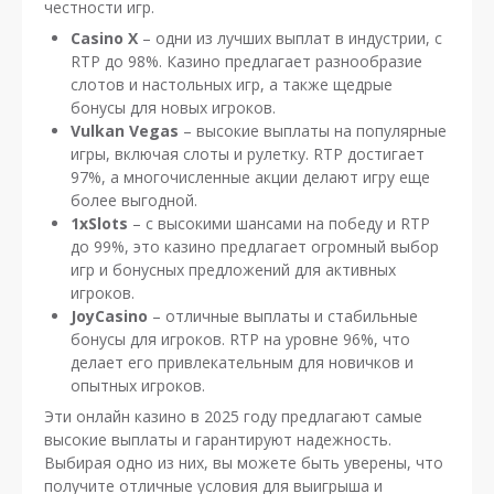
честности игр.
Casino X
– одни из лучших выплат в индустрии, с
RTP до 98%. Казино предлагает разнообразие
слотов и настольных игр, а также щедрые
бонусы для новых игроков.
Vulkan Vegas
– высокие выплаты на популярные
игры, включая слоты и рулетку. RTP достигает
97%, а многочисленные акции делают игру еще
более выгодной.
1xSlots
– с высокими шансами на победу и RTP
до 99%, это казино предлагает огромный выбор
игр и бонусных предложений для активных
игроков.
JoyCasino
– отличные выплаты и стабильные
бонусы для игроков. RTP на уровне 96%, что
делает его привлекательным для новичков и
опытных игроков.
Эти онлайн казино в 2025 году предлагают самые
высокие выплаты и гарантируют надежность.
Выбирая одно из них, вы можете быть уверены, что
получите отличные условия для выигрыша и