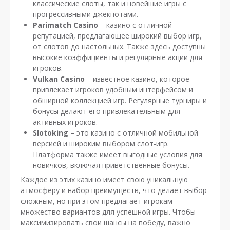
классические слоты, так и новейшие игры с
прогрессивными джекпотами.
Parimatch Casino
– казино с отличной
репутацией, предлагающее широкий выбор игр,
от слотов до настольных. Также здесь доступны
высокие коэффициенты и регулярные акции для
игроков.
Vulkan Casino
– известное казино, которое
привлекает игроков удобным интерфейсом и
обширной коллекцией игр. Регулярные турниры и
бонусы делают его привлекательным для
активных игроков.
Slotoking
– это казино с отличной мобильной
версией и широким выбором слот-игр.
Платформа также имеет выгодные условия для
новичков, включая приветственные бонусы.
Каждое из этих казино имеет свою уникальную
атмосферу и набор преимуществ, что делает выбор
сложным, но при этом предлагает игрокам
множество вариантов для успешной игры. Чтобы
максимизировать свои шансы на победу, важно