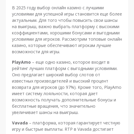
В 2025 году выбор онлайн казино с лучшими
условиями для успешной игры становится еще более
актуальным. Для того чтобы повысить свои шансы
на выигрыш, важно выбрать платформу с высокими
коэффициентами, хорошими бонусами и выгодными
условиями для игроков. Рассмотрим топовые онлайн
казино, которые обеспечивают игрокам лучшие
возможности для игры.
PlayAmo
– еще одно казино, которое входит в
рейтинг лучших платформ с выгодными условиями.
Оно предлагает широкий выбор слотов от
известных производителей и высокий процент
возврата для игроков (до 97%). Кроме того, PlayAmo
имеет систему лояльности, которая дает
возможность получать дополнительные бонусы и
бесплатные вращения, что значительно
увеличивает шансы на выигрыш.
Vavada
– платформа, которая гарантирует честную
игру и быстрые выплаты. RTP в Vavada достигает