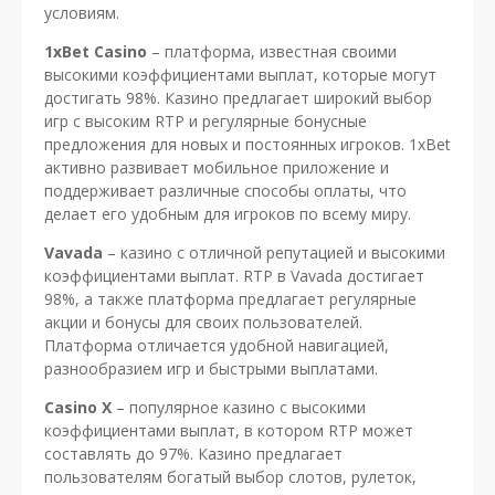
условиям.
1xBet Casino
– платформа, известная своими
высокими коэффициентами выплат, которые могут
достигать 98%. Казино предлагает широкий выбор
игр с высоким RTP и регулярные бонусные
предложения для новых и постоянных игроков. 1xBet
активно развивает мобильное приложение и
поддерживает различные способы оплаты, что
делает его удобным для игроков по всему миру.
Vavada
– казино с отличной репутацией и высокими
коэффициентами выплат. RTP в Vavada достигает
98%, а также платформа предлагает регулярные
акции и бонусы для своих пользователей.
Платформа отличается удобной навигацией,
разнообразием игр и быстрыми выплатами.
Casino X
– популярное казино с высокими
коэффициентами выплат, в котором RTP может
составлять до 97%. Казино предлагает
пользователям богатый выбор слотов, рулеток,