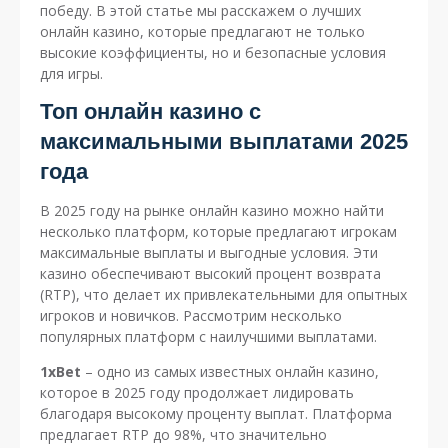
победу. В этой статье мы расскажем о лучших
онлайн казино, которые предлагают не только
высокие коэффициенты, но и безопасные условия
для игры.
Топ онлайн казино с
максимальными выплатами 2025
года
В 2025 году на рынке онлайн казино можно найти
несколько платформ, которые предлагают игрокам
максимальные выплаты и выгодные условия. Эти
казино обеспечивают высокий процент возврата
(RTP), что делает их привлекательными для опытных
игроков и новичков. Рассмотрим несколько
популярных платформ с наилучшими выплатами.
1xBet
– одно из самых известных онлайн казино,
которое в 2025 году продолжает лидировать
благодаря высокому проценту выплат. Платформа
предлагает RTP до 98%, что значительно