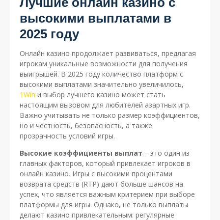
Лучшие онлайн казино с
высокими выплатами в
2025 году
Онлайн казино продолжает развиваться, предлагая
игрокам уникальные возможности для получения
выигрышей. В 2025 году количество платформ с
высокими выплатами значительно увеличилось,
1Win
и выбор лучшего казино может стать
настоящим вызовом для любителей азартных игр.
Важно учитывать не только размер коэффициентов,
но и честность, безопасность, а также
прозрачность условий игры.
Высокие коэффициенты выплат
– это один из
главных факторов, который привлекает игроков в
онлайн казино. Игры с высокими процентами
возврата средств (RTP) дают больше шансов на
успех, что является важным критерием при выборе
платформы для игры. Однако, не только выплаты
делают казино привлекательным: регулярные