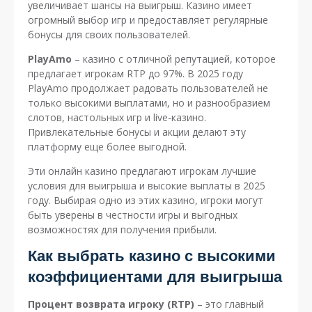
увеличивает шансы на выигрыш. Казино имеет
огромный выбор игр и предоставляет регулярные
бонусы для своих пользователей.
PlayAmo
– казино с отличной репутацией, которое
предлагает игрокам RTP до 97%. В 2025 году
PlayAmo продолжает радовать пользователей не
только высокими выплатами, но и разнообразием
слотов, настольных игр и live-казино.
Привлекательные бонусы и акции делают эту
платформу еще более выгодной.
Эти онлайн казино предлагают игрокам лучшие
условия для выигрыша и высокие выплаты в 2025
году. Выбирая одно из этих казино, игроки могут
быть уверены в честности игры и выгодных
возможностях для получения прибыли.
Как выбрать казино с высокими
коэффициентами для выигрыша
Процент возврата игроку (RTP)
– это главный