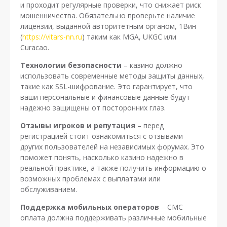
и проходит регулярные проверки, что снижает риск
мошенничества. Обязательно проверьте наличие
лицензии, выданной авторитетным органом, 1Вин
(
https://vitars-nn.ru
) таким как MGA, UKGC или
Curacao.
Технологии безопасности
– казино должно
использовать современные методы защиты данных,
такие как SSL-шифрование. Это гарантирует, что
ваши персональные и финансовые данные будут
надежно защищены от посторонних глаз.
Отзывы игроков и репутация
– перед
регистрацией стоит ознакомиться с отзывами
других пользователей на независимых форумах. Это
поможет понять, насколько казино надежно в
реальной практике, а также получить информацию о
возможных проблемах с выплатами или
обслуживанием.
Поддержка мобильных операторов
– СМС
оплата должна поддерживать различные мобильные