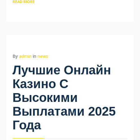
READ MORE
By
admin
in
news
Лучшие Онлайн
Казино С
Высокими
Выплатами 2025
Года