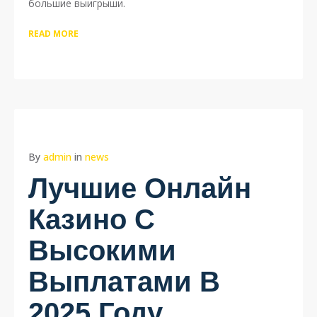
большие выигрыши.
READ MORE
By
admin
in
news
Лучшие Онлайн
Казино С
Высокими
Выплатами В
2025 Году