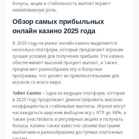
бонусы, акции и стабильность выплат играют
немаловажную роль.
Обзор самых прибыльных
онлайн казино 2025 года
В 2025 году на рынке онлайн казино выделяются
несколько платформ, которые предлагают игрокам
лучшие условия для получения прибыли. Эти казино
обеспечивают высокий процент выплат, а также
предлагают разнообразие игр и бонусные
программы, что делает их привлекательными для
игроков со всего мира.
1xBet Casino
– одна из ведущих платформ, которая
в 2025 году продолжает демонстрировать высокие
коэффициенты и стабильные выплаты. Игроки могут
наслаждаться широким выбором игр с RTP до 98%, а
также участвовать в регулярных акциях и получать
бонусы. Казино также известно своими быстрыми
выплатами и разнообразием доступных платежных
систем.