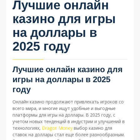
Лучшие онлайн
казино для игры
на доллары в
2025 году
Лучшие онлайн казино для
игры на доллары в 2025
году
Онлайн казино продолжают привлекать игроков со
всего мира, и многие ищут удобные и выгодные
платформы для игры на доллары. В 2025 году, с
учетом новых тенденций в индустрии и улучшений в
технологиях,
Dragon Money
выбор казино для
ставок на доллары стал еще более разнообразным.