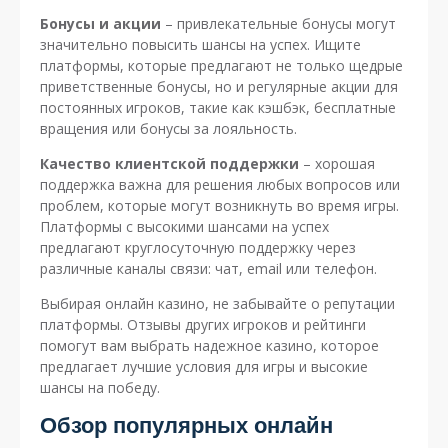
Бонусы и акции
– привлекательные бонусы могут
значительно повысить шансы на успех. Ищите
платформы, которые предлагают не только щедрые
приветственные бонусы, но и регулярные акции для
постоянных игроков, такие как кэшбэк, бесплатные
вращения или бонусы за лояльность.
Качество клиентской поддержки
– хорошая
поддержка важна для решения любых вопросов или
проблем, которые могут возникнуть во время игры.
Платформы с высокими шансами на успех
предлагают круглосуточную поддержку через
различные каналы связи: чат, email или телефон.
Выбирая онлайн казино, не забывайте о репутации
платформы. Отзывы других игроков и рейтинги
помогут вам выбрать надежное казино, которое
предлагает лучшие условия для игры и высокие
шансы на победу.
Обзор популярных онлайн