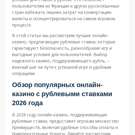
пользователям из Франции и других русскоязычных
стран избежать лишних затрат на конвертацию
валюты и сконцентрироваться на самом игровом
процессе.
В этой статье мы рассмотрим лучшие онлайн-
казино, предлагающие рублевые ставки, которые
гарантируют безопасность, разнообразие игр и
выгодные условия для пользователей. Выбор
надежного казино, поддерживающего рубль, –
важный шаг на пути к успешной игре и удобным
операциям.
Обзор популярных онлайн-
казино с рублевыми ставками
2026 года
В 2026 году онлайн-казино, поддерживающие
рублевые ставки, предоставят игрокам множество
преимуществ, включая удобные способы оплаты и
привлекательные бонусы. Давайте рассмотрим