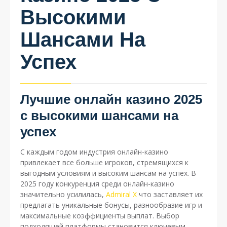
Высокими
Шансами На
Успех
Лучшие онлайн казино 2025
с высокими шансами на
успех
С каждым годом индустрия онлайн-казино
привлекает все больше игроков, стремящихся к
выгодным условиям и высоким шансам на успех. В
2025 году конкуренция среди онлайн-казино
значительно усилилась,
Admiral X
что заставляет их
предлагать уникальные бонусы, разнообразие игр и
максимальные коэффициенты выплат. Выбор
подходящей платформы становится ключевым