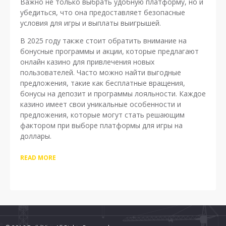
Важно не только выбрать удобную платформу, но и
убедиться, что она предоставляет безопасные
условия для игры и выплаты выигрышей.
В 2025 году также стоит обратить внимание на
бонусные программы и акции, которые предлагают
онлайн казино для привлечения новых
пользователей. Часто можно найти выгодные
предложения, такие как бесплатные вращения,
бонусы на депозит и программы лояльности. Каждое
казино имеет свои уникальные особенности и
предложения, которые могут стать решающим
фактором при выборе платформы для игры на
доллары.
READ MORE