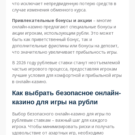
что исключает непредвиденную потерю средств в
случае изменения обменного курса.
Привлекательные бонусы и акции
– многие
онлайн-казино предлагают специальные бонусы и
акции игрокам, использующим рубли. Это может
быть как приветственный бонус, так и
дополнительные фриспины или бонусы на депозит,
что значительно увеличивает прибыльность игры.
В 2026 году рублевые ставки станут неотъемлемой
частью игрового процесса, предоставляя игрокам
лучшие условия для комфортной и прибыльной игры
в онлайн-казино.
Как выбрать безопасное онлайн-
казино для игры на рубли
Выбор безопасного онлайн-казино для игры по
рублевым ставкам – важный шаг для каждого
игрока. Чтобы минимизировать риски и получать
удовольствие от азартных игр, необходимо