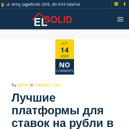


ul. Anny Jagiellonki 20/6, 80-034 Gdańsk
LUT
14
2026
NO
COMMENTS
By
admin
in
Vehicles, Cars
Лучшие
платформы для
ставок на рубли в