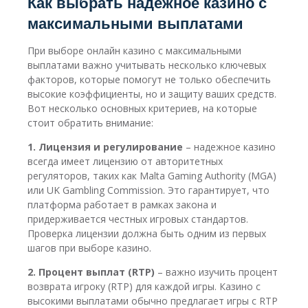
Как выбрать надежное казино с
максимальными выплатами
При выборе онлайн казино с максимальными
выплатами важно учитывать несколько ключевых
факторов, которые помогут не только обеспечить
высокие коэффициенты, но и защиту ваших средств.
Вот несколько основных критериев, на которые
стоит обратить внимание:
1. Лицензия и регулирование
– надежное казино
всегда имеет лицензию от авторитетных
регуляторов, таких как Malta Gaming Authority (MGA)
или UK Gambling Commission. Это гарантирует, что
платформа работает в рамках закона и
придерживается честных игровых стандартов.
Проверка лицензии должна быть одним из первых
шагов при выборе казино.
2. Процент выплат (RTP)
– важно изучить процент
возврата игроку (RTP) для каждой игры. Казино с
высокими выплатами обычно предлагает игры с RTP