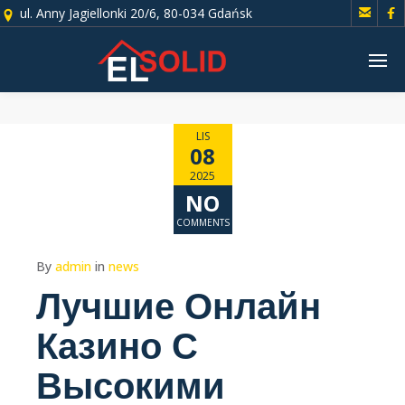


ul. Anny Jagiellonki 20/6, 80-034 Gdańsk
LIS
08
2025
NO
COMMENTS
By
admin
in
news
Лучшие Онлайн
Казино С
Высокими