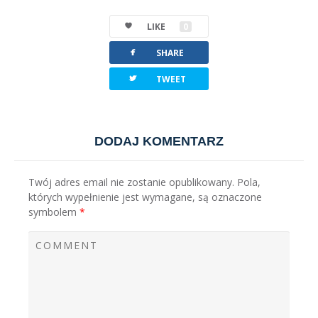
LIKE
0
facebook
SHARE
twitterbird
TWEET
DODAJ KOMENTARZ
Twój adres email nie zostanie opublikowany.
Pola,
których wypełnienie jest wymagane, są oznaczone
symbolem
*