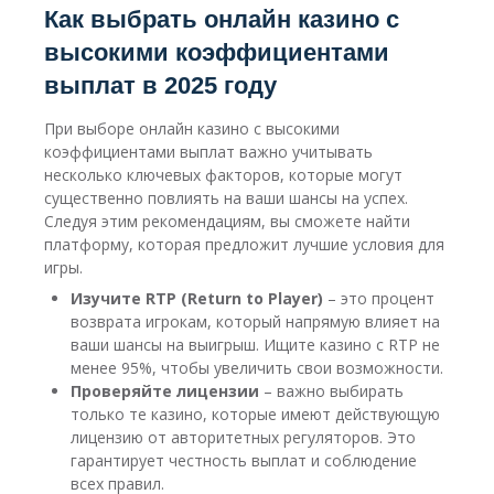
Как выбрать онлайн казино с
высокими коэффициентами
выплат в 2025 году
При выборе онлайн казино с высокими
коэффициентами выплат важно учитывать
несколько ключевых факторов, которые могут
существенно повлиять на ваши шансы на успех.
Следуя этим рекомендациям, вы сможете найти
платформу, которая предложит лучшие условия для
игры.
Изучите RTP (Return to Player)
– это процент
возврата игрокам, который напрямую влияет на
ваши шансы на выигрыш. Ищите казино с RTP не
менее 95%, чтобы увеличить свои возможности.
Проверяйте лицензии
– важно выбирать
только те казино, которые имеют действующую
лицензию от авторитетных регуляторов. Это
гарантирует честность выплат и соблюдение
всех правил.