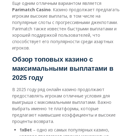
Еще одним отличным вариантом является
Parimatch Casino
. Казино продолжает предлагать
игрокам высокие выплаты, в том числе на
популярные слоты с прогрессивными джекпотами.
Parimatch также известен быстрыми выплатами и
хорошей поддержкой пользователей, что
способствует его популярности среди азартных
игроков.
Обзор топовых казино с
максимальными выплатами в
2025 году
В 2025 году ряд онлайн казино продолжают
предоставлять игрокам отличные условия для
выигрыша с максимальными выплатами. Важно
выбрать именно те платформы, которые
предлагают наивысшие коэффициенты и высокие
проценты возврата.
1xBet
– одно из самых популярных казино,