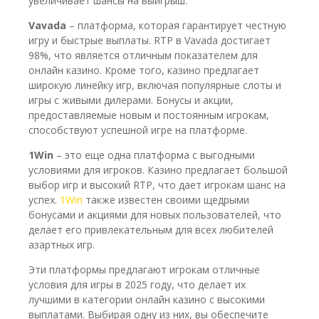
увеличивает шансы на выигрыш.
Vavada
– платформа, которая гарантирует честную
игру и быстрые выплаты. RTP в Vavada достигает
98%, что является отличным показателем для
онлайн казино. Кроме того, казино предлагает
широкую линейку игр, включая популярные слоты и
игры с живыми дилерами. Бонусы и акции,
предоставляемые новым и постоянным игрокам,
способствуют успешной игре на платформе.
1Win
– это еще одна платформа с выгодными
условиями для игроков. Казино предлагает большой
выбор игр и высокий RTP, что дает игрокам шанс на
успех.
1Win
также известен своими щедрыми
бонусами и акциями для новых пользователей, что
делает его привлекательным для всех любителей
азартных игр.
Эти платформы предлагают игрокам отличные
условия для игры в 2025 году, что делает их
лучшими в категории онлайн казино с высокими
выплатами. Выбирая одну из них, вы обеспечите