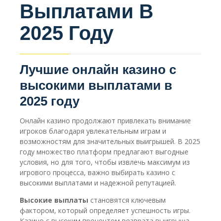
Выплатами В
2025 Году
Лучшие онлайн казино с
высокими выплатами в
2025 году
Онлайн казино продолжают привлекать внимание
игроков благодаря увлекательным играм и
возможностям для значительных выигрышей. В 2025
году множество платформ предлагают выгодные
условия, но для того, чтобы извлечь максимум из
игрового процесса, важно выбирать казино с
высокими выплатами и надежной репутацией.
Высокие выплаты
становятся ключевым
фактором, который определяет успешность игры.
Казино с высоким процентом возврата выигрыша