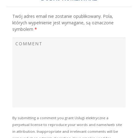
Twój adres email nie zostanie opublikowany.
Pola,
których wypełnienie jest wymagane, są oznaczone
symbolem
*
By submitting a comment you grant Usługi elektryczne a
perpetual license to reproduce your words and name/web site
in attribution. Inappropriate and irrelevant comments will be