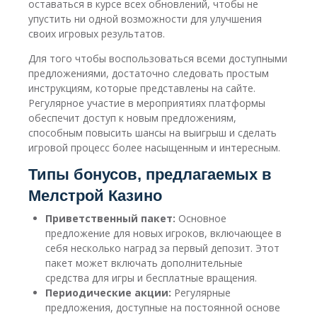
оставаться в курсе всех обновлений, чтобы не
упустить ни одной возможности для улучшения
своих игровых результатов.
Для того чтобы воспользоваться всеми доступными
предложениями, достаточно следовать простым
инструкциям, которые представлены на сайте.
Регулярное участие в мероприятиях платформы
обеспечит доступ к новым предложениям,
способным повысить шансы на выигрыш и сделать
игровой процесс более насыщенным и интересным.
Типы бонусов, предлагаемых в
Мелстрой Казино
Приветственный пакет:
Основное
предложение для новых игроков, включающее в
себя несколько наград за первый депозит. Этот
пакет может включать дополнительные
средства для игры и бесплатные вращения.
Периодические акции:
Регулярные
предложения, доступные на постоянной основе