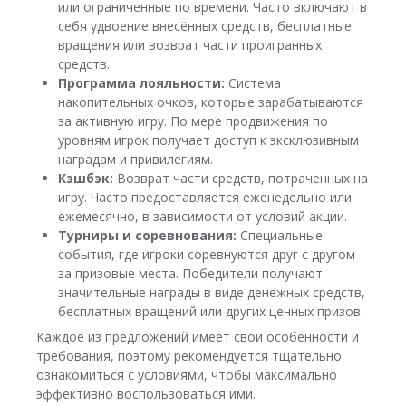
или ограниченные по времени. Часто включают в
себя удвоение внесённых средств, бесплатные
вращения или возврат части проигранных
средств.
Программа лояльности:
Система
накопительных очков, которые зарабатываются
за активную игру. По мере продвижения по
уровням игрок получает доступ к эксклюзивным
наградам и привилегиям.
Кэшбэк:
Возврат части средств, потраченных на
игру. Часто предоставляется еженедельно или
ежемесячно, в зависимости от условий акции.
Турниры и соревнования:
Специальные
события, где игроки соревнуются друг с другом
за призовые места. Победители получают
значительные награды в виде денежных средств,
бесплатных вращений или других ценных призов.
Каждое из предложений имеет свои особенности и
требования, поэтому рекомендуется тщательно
ознакомиться с условиями, чтобы максимально
эффективно воспользоваться ими.