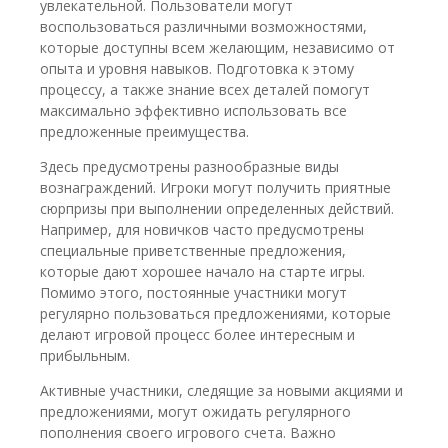
увлекательной. Пользователи могут
воспользоваться различными возможностями,
которые доступны всем желающим, независимо от
опыта и уровня навыков. Подготовка к этому
процессу, а также знание всех деталей помогут
максимально эффективно использовать все
предложенные преимущества.
Здесь предусмотрены разнообразные виды
вознаграждений. Игроки могут получить приятные
сюрпризы при выполнении определенных действий.
Например, для новичков часто предусмотрены
специальные приветственные предложения,
которые дают хорошее начало на старте игры.
Помимо этого, постоянные участники могут
регулярно пользоваться предложениями, которые
делают игровой процесс более интересным и
прибыльным.
Активные участники, следящие за новыми акциями и
предложениями, могут ожидать регулярного
пополнения своего игрового счета. Важно