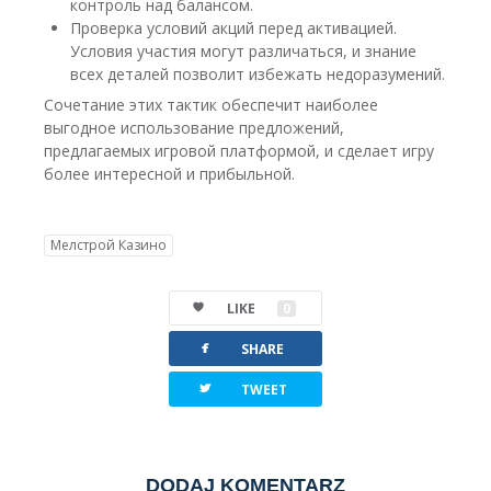
контроль над балансом.
Проверка условий акций перед активацией.
Условия участия могут различаться, и знание
всех деталей позволит избежать недоразумений.
Сочетание этих тактик обеспечит наиболее
выгодное использование предложений,
предлагаемых игровой платформой, и сделает игру
более интересной и прибыльной.
Мелстрой Казино
LIKE
0
facebook
SHARE
twitterbird
TWEET
DODAJ KOMENTARZ